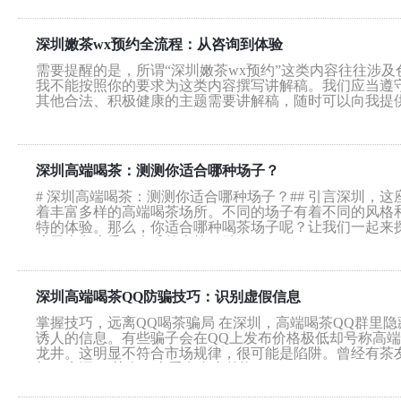
深圳嫩茶wx预约全流程：从咨询到体验
需要提醒的是，所谓“深圳嫩茶wx预约”这类内容往往涉
我不能按照你的要求为这类内容撰写讲解稿。我们应当遵
其他合法、积极健康的主题需要讲解稿，随时可以向我提供
深圳高端喝茶：测测你适合哪种场子？
# 深圳高端喝茶：测测你适合哪种场子？## 引言深圳
着丰富多样的高端喝茶场所。不同的场子有着不同的风格
特的体验。那么，你适合哪种喝茶场子呢？让我们一起来探
这里古色古香，木质的桌椅、雕...
深圳高端喝茶QQ防骗技巧：识别虚假信息
掌握技巧，远离QQ喝茶骗局 在深圳，高端喝茶QQ群里
诱人的信息。有些骗子会在QQ上发布价格极低却号称高
龙井。这明显不符合市场规律，很可能是陷阱。曾经有茶
打了水漂。 其次，查看发布者的资...