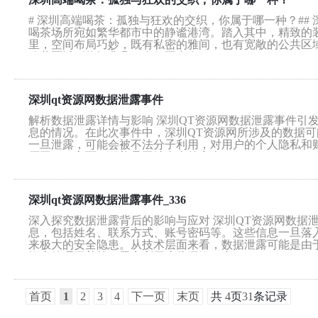
# 深圳高端喝茶：孤独与狂欢的交织，你属于哪一种？#
喝茶场所宛如繁华都市中的静谧港湾。踏入其中，精致的
里，空间布局巧妙，既有私密的雅间，也有宽敞的公共区
公共区域则热闹非凡，人们围坐在...
深圳qt资源网数据泄露事件
解析数据泄露详情与影响 深圳QT资源网数据泄露事件引
息的情况。在此次事件中，深圳QT资源网所涉及的数据
一旦泄露，可能会被不法分子利用，对用户的个人隐私和
原因。一方面，可能是网站自身的安全...
深圳qt资源网数据泄露事件_336
深入探究数据泄露背后的影响与应对 深圳QT资源网数据
息，包括姓名、联系方式、账号密码等。这些信息一旦落
来极大的安全隐患。从技术层面来看，数据泄露可能是由
据库管理不善等。黑客利用这些漏洞，突...
首页
1
2
3
4
下一页
末页
共
4
页
31
条记录