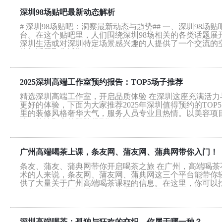
深圳98场贴吧最新动态解析
# 深圳98场贴吧：洞察最新动态与趋势## 一、深圳98
台。在这个贴吧里，人们围绕深圳98场相关的各类话题
深圳生活或对深圳特定场景感兴趣的人提供了一个交流的空
热门话题聚焦近期，深...
2025深圳高端工作室预约报告：TOP5场子推荐
精选深圳高端工作室，开启品质体验 在深圳这座充满活
更好的体验，下面为大家推荐2025年深圳值得预约的TOP
里的装修风格奢华大气，服务人员专业且热情。以美容项
法，能让顾客的肌肤得到深度滋...
广州高端喝茶上课，条友网、蒲友网、蒲典网带你入门！
条友、蒲友、蒲典网带你开启喝茶之旅 在广州，高端喝
术的人来说，条友网、蒲友网、蒲典网这三个平台能带你
供了大量关于广州高端喝茶课程的信息。在这里，你可以
文化的历史渊源，课程内容丰富多样。而...
深圳高端喝茶：孤独与狂欢的交织，你属于哪一种？